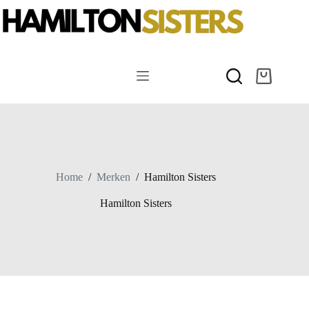
Ga
naar
de
inhoud
Winkelwag
Home
/
Merken
/
Hamilton Sisters
Hamilton Sisters