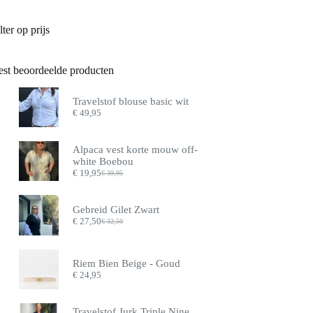
lter op prijs
est beoordeelde producten
Travelstof blouse basic wit
€
49,95
Alpaca vest korte mouw off-
white Boebou
€
19,95
€
39,95
Oorspronkelijke
Huidige
prijs
prijs
was:
is:
Gebreid Gilet Zwart
€ 39,95.
€ 19,95.
€
27,50
€
32,50
Oorspronkelijke
Huidige
prijs
prijs
was:
is:
€ 32,50.
€ 27,50.
Riem Bien Beige - Goud
€
24,95
Travelstof Jurk Triple Nine