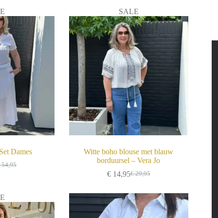
E
SALE
 Set Dames
Witte boho blouse met blauw
borduursel – Vera Jo
54,95
orspronkelijke
uidige
€
14,95
€
29,95
ijs
ijs
Oorspronkelijke
Huidige
as:
:
prijs
prijs
 54,95.
 29,95.
was:
is:
E
€ 29,95.
€ 14,95.