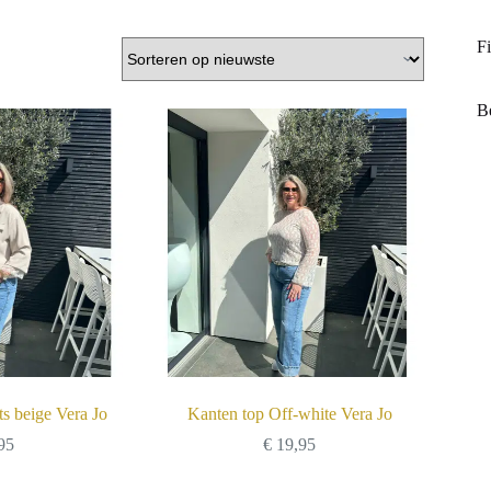
Fi
B
ts beige Vera Jo
Kanten top Off-white Vera Jo
95
€
19,95