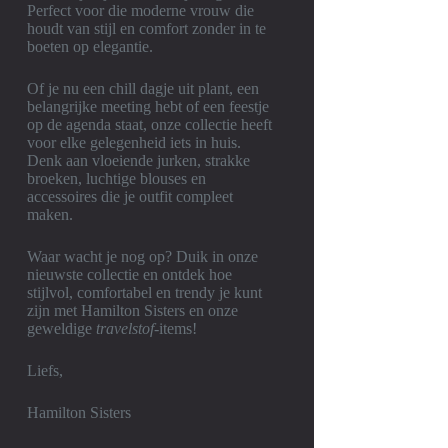
Perfect voor die moderne vrouw die
houdt van stijl en comfort zonder in te
boeten op elegantie.
Of je nu een chill dagje uit plant, een
belangrijke meeting hebt of een feestje
op de agenda staat, onze collectie heeft
voor elke gelegenheid iets in huis.
Denk aan vloeiende jurken, strakke
broeken, luchtige blouses en
accessoires die je outfit compleet
maken.
Waar wacht je nog op? Duik in onze
nieuwste collectie en ontdek hoe
stijlvol, comfortabel en trendy je kunt
zijn met Hamilton Sisters en onze
geweldige
travelstof
-items!
Liefs,
Hamilton Sisters