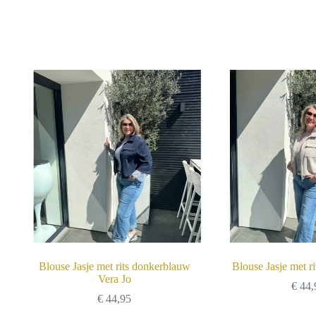
Blouse Jasje met rits donkerblauw
Blouse Jasje met ri
Vera Jo
€
44,
€
44,95