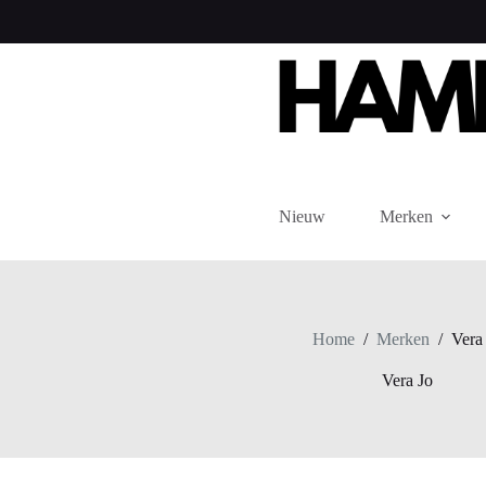
Ga
naar
de
inhoud
Nieuw
Merken
Home
/
Merken
/
Vera
Vera Jo