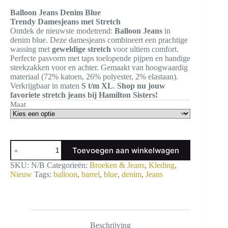
Balloon Jeans Denim Blue
Trendy Damesjeans met Stretch
Ontdek de nieuwste modetrend:
Balloon Jeans
in
denim blue. Deze damesjeans combineert een prachtige
wassing met
geweldige stretch
voor ultiem comfort.
Perfecte pasvorm met taps toelopende pijpen en handige
steekzakken voor en achter. Gemaakt van hoogwaardig
materiaal (72% katoen, 26% polyester, 2% elastaan).
Verkrijgbaar in maten
S t/m XL
.
Shop nu jouw
favoriete stretch jeans bij Hamilton Sisters!
Maat
Balloon
Toevoegen aan winkelwagen
Jeans
Denim
SKU:
N/B
Categorieën:
Broeken & Jeans
,
Kleding
,
Blue
Nieuw
Tags:
balloon
,
barrel
,
blue
,
denim
,
Jeans
aantal
Beschrijving