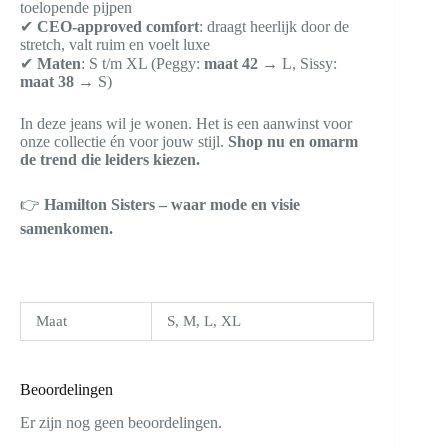
toelopende pijpen
✔
CEO-approved comfort
: draagt heerlijk door de
stretch, valt ruim en voelt luxe
✔
Maten
: S t/m XL (Peggy:
maat 42
→ L, Sissy:
maat 38
→ S)
In deze jeans wil je wonen. Het is een aanwinst voor
onze collectie én voor jouw stijl.
Shop nu en omarm
de trend die leiders kiezen.
👉
Hamilton Sisters – waar mode en visie
samenkomen.
Maat
S, M, L, XL
Beoordelingen
Er zijn nog geen beoordelingen.