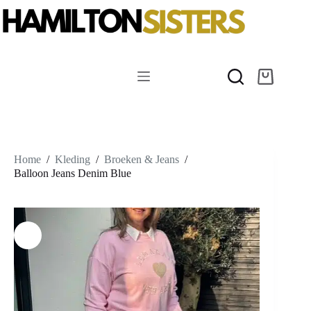
Ga
naar
de
inhoud
Winkelwag
Home
/
Kleding
/
Broeken & Jeans
/
Balloon Jeans Denim Blue