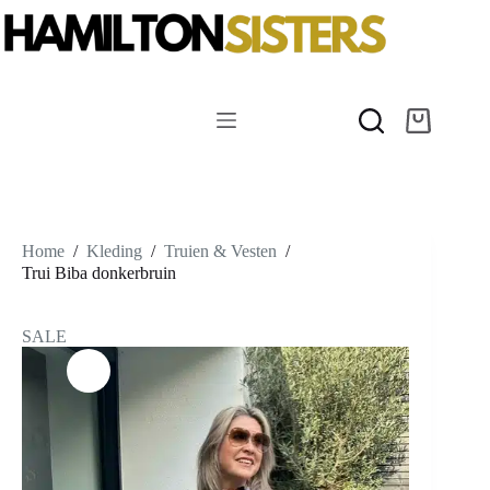
Ga
naar
de
inhoud
Winkelwag
Home
/
Kleding
/
Truien & Vesten
/
Trui Biba donkerbruin
SALE