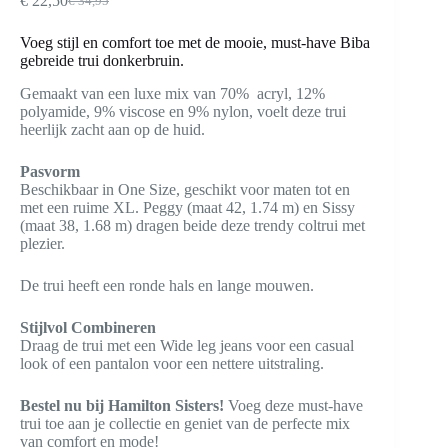
€
22,50
€
34,95
Oorspronkelijke
Huidige
prijs
prijs
Voeg stijl en comfort toe met de mooie, must-have Biba
was:
is:
gebreide trui donkerbruin.
€ 34,95.
€ 22,50.
Gemaakt van een luxe mix van 70% acryl, 12%
polyamide, 9% viscose en 9% nylon, voelt deze trui
heerlijk zacht aan op de huid.
Pasvorm
Beschikbaar in One Size, geschikt voor maten tot en
met een ruime XL. Peggy (maat 42, 1.74 m) en Sissy
(maat 38, 1.68 m) dragen beide deze trendy coltrui met
plezier.
De trui heeft een ronde hals en lange mouwen.
Stijlvol Combineren
Draag de trui met een Wide leg jeans voor een casual
look of een pantalon voor een nettere uitstraling.
Bestel nu bij Hamilton Sisters!
Voeg deze must-have
trui toe aan je collectie en geniet van de perfecte mix
van comfort en mode!