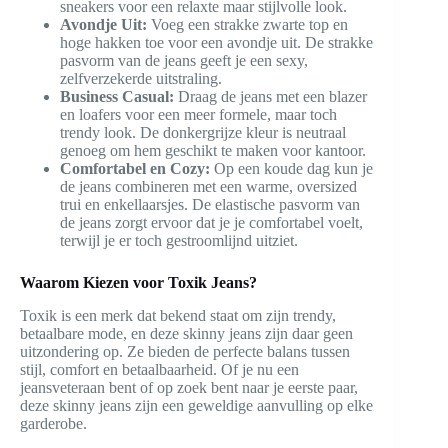
sneakers voor een relaxte maar stijlvolle look.
Avondje Uit:
Voeg een strakke zwarte top en
hoge hakken toe voor een avondje uit. De strakke
pasvorm van de jeans geeft je een sexy,
zelfverzekerde uitstraling.
Business Casual:
Draag de jeans met een blazer
en loafers voor een meer formele, maar toch
trendy look. De donkergrijze kleur is neutraal
genoeg om hem geschikt te maken voor kantoor.
Comfortabel en Cozy:
Op een koude dag kun je
de jeans combineren met een warme, oversized
trui en enkellaarsjes. De elastische pasvorm van
de jeans zorgt ervoor dat je je comfortabel voelt,
terwijl je er toch gestroomlijnd uitziet.
Waarom Kiezen voor Toxik Jeans?
Toxik is een merk dat bekend staat om zijn trendy,
betaalbare mode, en deze skinny jeans zijn daar geen
uitzondering op. Ze bieden de perfecte balans tussen
stijl, comfort en betaalbaarheid. Of je nu een
jeansveteraan bent of op zoek bent naar je eerste paar,
deze skinny jeans zijn een geweldige aanvulling op elke
garderobe.