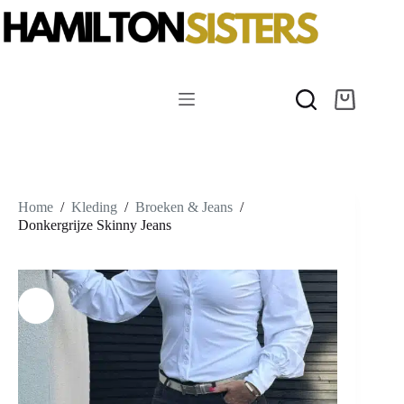
Ga
naar
de
inhoud
Winkelwag
Home
/
Kleding
/
Broeken & Jeans
/
Donkergrijze Skinny Jeans