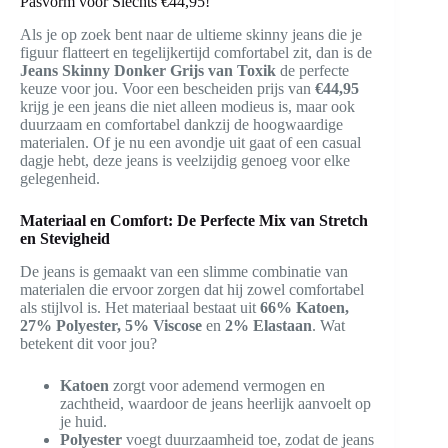
Pasvorm voor Slechts €44,95!
Als je op zoek bent naar de ultieme skinny jeans die je
figuur flatteert en tegelijkertijd comfortabel zit, dan is de
Jeans Skinny Donker Grijs van Toxik
de perfecte
keuze voor jou. Voor een bescheiden prijs van
€44,95
krijg je een jeans die niet alleen modieus is, maar ook
duurzaam en comfortabel dankzij de hoogwaardige
materialen. Of je nu een avondje uit gaat of een casual
dagje hebt, deze jeans is veelzijdig genoeg voor elke
gelegenheid.
Materiaal en Comfort: De Perfecte Mix van Stretch
en Stevigheid
De jeans is gemaakt van een slimme combinatie van
materialen die ervoor zorgen dat hij zowel comfortabel
als stijlvol is. Het materiaal bestaat uit
66% Katoen,
27% Polyester, 5% Viscose
en
2% Elastaan
. Wat
betekent dit voor jou?
Katoen
zorgt voor ademend vermogen en
zachtheid, waardoor de jeans heerlijk aanvoelt op
je huid.
Polyester
voegt duurzaamheid toe, zodat de jeans