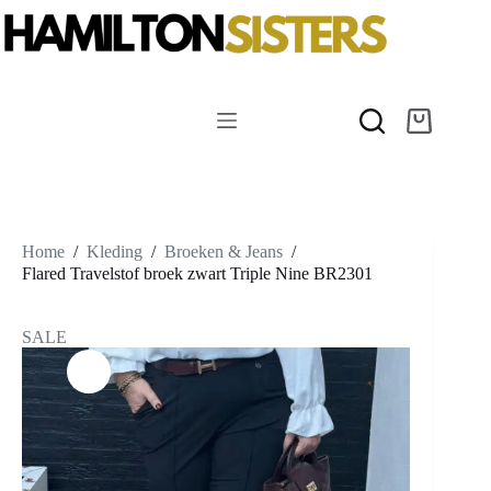
Ga
naar
de
inhoud
Winkelwag
Home
/
Kleding
/
Broeken & Jeans
/
Flared Travelstof broek zwart Triple Nine BR2301
SALE