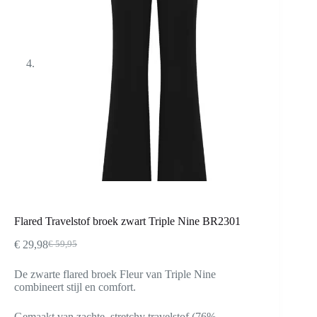
Flared Travelstof broek zwart Triple Nine BR2301
€
29,98
€
59,95
Oorspronkelijke
Huidige
prijs
prijs
De zwarte flared broek Fleur van Triple Nine
was:
is:
combineert stijl en comfort.
€ 59,95.
€ 29,98.
Gemaakt van zachte, stretchy travelstof (76%