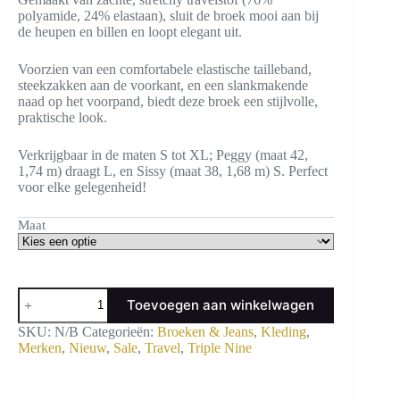
polyamide, 24% elastaan), sluit de broek mooi aan bij
de heupen en billen en loopt elegant uit.
Voorzien van een comfortabele elastische tailleband,
steekzakken aan de voorkant, en een slankmakende
naad op het voorpand, biedt deze broek een stijlvolle,
praktische look.
Verkrijgbaar in de maten S tot XL; Peggy (maat 42,
1,74 m) draagt L, en Sissy (maat 38, 1,68 m) S. Perfect
voor elke gelegenheid!
Maat
Flared
Toevoegen aan winkelwagen
Travelstof
broek
SKU:
N/B
Categorieën:
Broeken & Jeans
,
Kleding
,
zwart
Merken
,
Nieuw
,
Sale
,
Travel
,
Triple Nine
Triple
Nine
BR2301
aantal