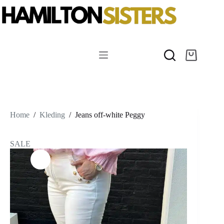
Ga
naar
de
inhoud
Winkelwag
Home
/
Kleding
/
Jeans off-white Peggy
SALE