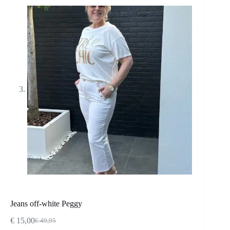
Jeans off-white Peggy
€
15,00
€
49,95
Oorspronkelijke
Huidige