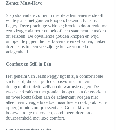
Zomer Must-Have
Stap stralend de zomer in met de adembenemende off-
white jeans met gouden knopen, bekend als Jeans
Peggy. Deze prachtige wide leg broek is doordrenkt met
een vleugje glamour en belooft een statement te maken
dit seizoen. De opvallende gouden knopen en wijd
uitlopende pijpen die net boven de enkel vallen, maken
deze jeans tot een veelzijdige keuze voor elke
gelegenheid.
Comfort en Stijl in Één
Het geheim van Jeans Peggy ligt in zijn comfortabele
stretchstof, die een perfecte pasvorm en ultiem
draagcomfort biedt, zelfs op de warmste dagen. De
twee steekzakken met gouden knopen aan de voorkant
en twee kontzakken aan de achterkant voegen niet
alleen een vleugje luxe toe, maar bieden ook praktische
opbergruimte voor je essentials. Gemaakt van
hoogwaardige materialen, combineert deze broek
duurzaamheid met luxe comfort.