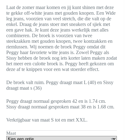
prijs
prijs
Laat de zomer maar komen en jij kunt shinen met deze
was:
is:
te gekke off-white jeans met gouden knopen. Een Wide
€ 49,95.
€ 15,00.
leg jeans, voorzien van veel stretch, die die valt op de
enkel. Draag de jeans stoer met sneakers of sjiek met
een gave hak. Je kunt deze jeans werkelijk met alles
combineren. De broek is voorzien van twee
steekzakken met gouden knopen, twee kontzakken en
riemlussen. Wij noemen de broek Peggy omdat dit
Peggy haar favoriete witte jeans is. Zowel Peggy als
Sissy hebben de broek nog iets korter laten maken zodat
het meer een culotte broek is. Peggy heeft gekozen om
deze af te knippen voor een wat stoerder effect.
De broek valt ruim. Peggy draagt maat L (40) en Sissy
draagt maat s (36)
Peggy draagt normaal gesproken 42 en is 1.74 cm.
Sissy draagt normaal gesproken maat 38 en is 1.68 cm.
Verkrijgbaar van maat S tot en met XXL.
Maat