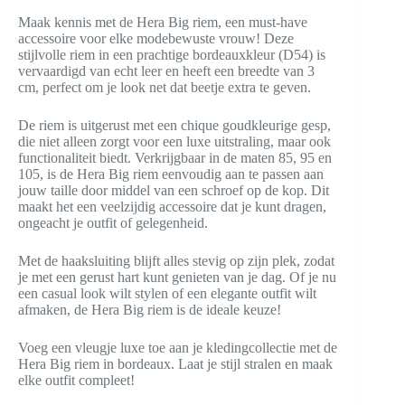
Maak kennis met de Hera Big riem, een must-have
accessoire voor elke modebewuste vrouw! Deze
stijlvolle riem in een prachtige bordeauxkleur (D54) is
vervaardigd van echt leer en heeft een breedte van 3
cm, perfect om je look net dat beetje extra te geven.
De riem is uitgerust met een chique goudkleurige gesp,
die niet alleen zorgt voor een luxe uitstraling, maar ook
functionaliteit biedt. Verkrijgbaar in de maten 85, 95 en
105, is de Hera Big riem eenvoudig aan te passen aan
jouw taille door middel van een schroef op de kop. Dit
maakt het een veelzijdig accessoire dat je kunt dragen,
ongeacht je outfit of gelegenheid.
Met de haaksluiting blijft alles stevig op zijn plek, zodat
je met een gerust hart kunt genieten van je dag. Of je nu
een casual look wilt stylen of een elegante outfit wilt
afmaken, de Hera Big riem is de ideale keuze!
Voeg een vleugje luxe toe aan je kledingcollectie met de
Hera Big riem in bordeaux. Laat je stijl stralen en maak
elke outfit compleet!