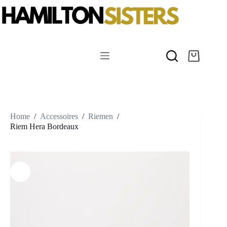
Ga
naar
de
inhoud
Winkelwag
Home
/
Accessoires
/
Riemen
/
Riem Hera Bordeaux