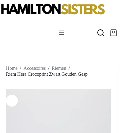
Ga
naar
de
inhoud
Winkelwag
Home
/
Accessoires
/
Riemen
/
Riem Hera Crocoprint Zwart Gouden Gesp