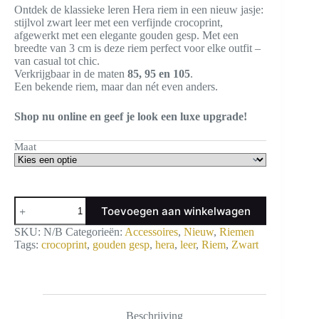
Ontdek de klassieke leren Hera riem in een nieuw jasje:
stijlvol zwart leer met een verfijnde crocoprint,
afgewerkt met een elegante gouden gesp. Met een
breedte van 3 cm is deze riem perfect voor elke outfit –
van casual tot chic.
Verkrijgbaar in de maten
85, 95 en 105
.
Een bekende riem, maar dan nét even anders.
Shop nu online en geef je look een luxe upgrade!
Maat
Riem
Toevoegen aan winkelwagen
Hera
Crocoprint
SKU:
N/B
Categorieën:
Accessoires
,
Nieuw
,
Riemen
Zwart
Tags:
crocoprint
,
gouden gesp
,
hera
,
leer
,
Riem
,
Zwart
Gouden
Gesp
aantal
Beschrijving