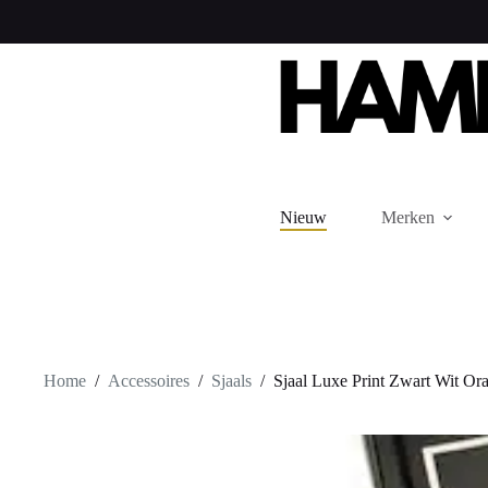
Ga
naar
de
inhoud
Nieuw
Merken
Home
/
Accessoires
/
Sjaals
/
Sjaal Luxe Print Zwart Wit Or