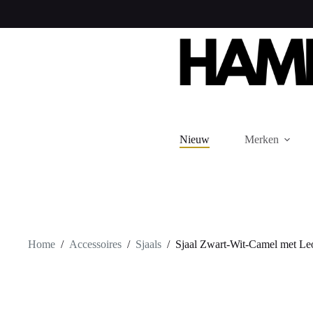
Ga
naar
de
inhoud
Nieuw
Merken
Home
/
Accessoires
/
Sjaals
/
Sjaal Zwart-Wit-Camel met Leo