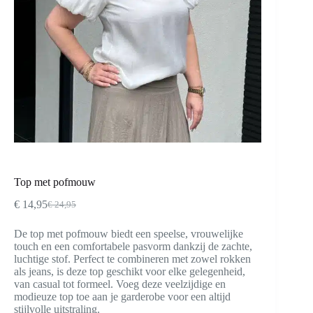
Top met pofmouw
€
14,95
€
24,95
Oorspronkelijke
Huidige
prijs
prijs
De top met pofmouw biedt een speelse, vrouwelijke
was:
is:
touch en een comfortabele pasvorm dankzij de zachte,
€ 24,95.
€ 14,95.
luchtige stof. Perfect te combineren met zowel rokken
als jeans, is deze top geschikt voor elke gelegenheid,
van casual tot formeel. Voeg deze veelzijdige en
modieuze top toe aan je garderobe voor een altijd
stijlvolle uitstraling.