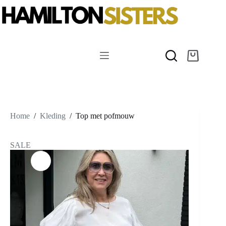
Ga
naar
de
inhoud
Winkelwag
Home
/
Kleding
/
Top met pofmouw
SALE