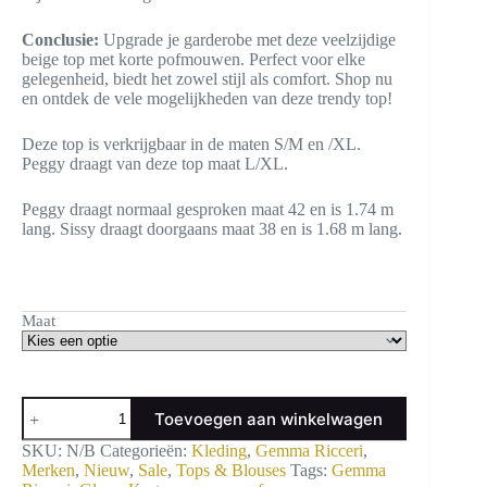
Conclusie:
Upgrade je garderobe met deze veelzijdige
beige top met korte pofmouwen. Perfect voor elke
gelegenheid, biedt het zowel stijl als comfort. Shop nu
en ontdek de vele mogelijkheden van deze trendy top!
Deze top is verkrijgbaar in de maten S/M en /XL.
Peggy draagt van deze top maat L/XL.
Peggy draagt normaal gesproken maat 42 en is 1.74 m
lang. Sissy draagt doorgaans maat 38 en is 1.68 m lang.
Maat
Top
Toevoegen aan winkelwagen
met
pofmouw
SKU:
N/B
Categorieën:
Kleding
,
Gemma Ricceri
,
aantal
Merken
,
Nieuw
,
Sale
,
Tops & Blouses
Tags:
Gemma