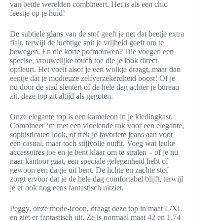
van beide werelden combineert. Het is als een chic
feestje op je huid!
De subtiele glans van de stof geeft je net dat beetje extra
flair, terwijl de luchtige snit je vrijheid geeft om te
bewegen. En die korte pofmouwen? Die voegen een
speelse, vrouwelijke touch toe die je look direct
opfleurt. Het voelt alsof je een wolkje draagt, maar dan
eentje dat je modieuze zelfverzekerdheid boost! Of je
nu door de stad slentert of de hele dag achter je bureau
zit, deze top zit altijd als gegoten.
Onze elegante top is een kameleon in je kledingkast.
Combineer ‘m met een vloeiende rok voor een elegante,
sophisticated look, of trek je favoriete jeans aan voor
een casual, maar toch stijlvolle outfit. Voeg wat leuke
accessoires toe en je bent klaar om te stralen – of je nu
naar kantoor gaat, een speciale gelegenheid hebt of
gewoon een dagje uit bent. De lichte en zachte stof
zorgt ervoor dat je de hele dag comfortabel blijft, terwijl
je er ook nog eens fantastisch uitziet.
Peggy, onze mode-icoon, draagt deze top in maat L/XL
en ziet er fantastisch uit. Ze is normaal maat 42 en 1.74