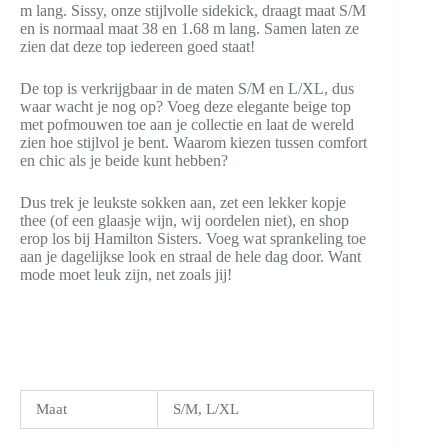
m lang. Sissy, onze stijlvolle sidekick, draagt maat S/M
en is normaal maat 38 en 1.68 m lang. Samen laten ze
zien dat deze top iedereen goed staat!
De top is verkrijgbaar in de maten S/M en L/XL, dus
waar wacht je nog op? Voeg deze elegante beige top
met pofmouwen toe aan je collectie en laat de wereld
zien hoe stijlvol je bent. Waarom kiezen tussen comfort
en chic als je beide kunt hebben?
Dus trek je leukste sokken aan, zet een lekker kopje
thee (of een glaasje wijn, wij oordelen niet), en shop
erop los bij Hamilton Sisters. Voeg wat sprankeling toe
aan je dagelijkse look en straal de hele dag door. Want
mode moet leuk zijn, net zoals jij!
Maat
S/M, L/XL