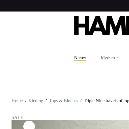
Ga
naar
de
inhoud
Nieuw
Merken
Home
/
Kleding
/
Tops & Blouses
/
Triple Nine travelstof to
SALE