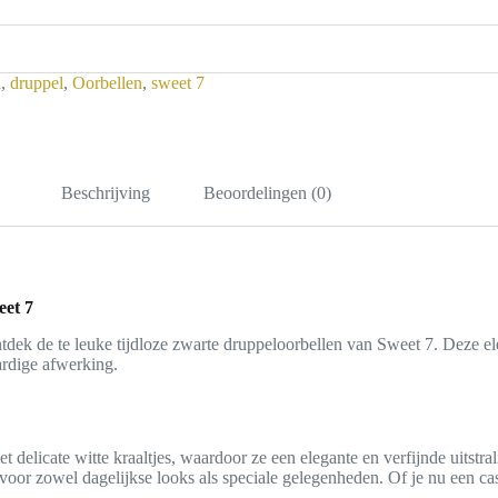
l
,
druppel
,
Oorbellen
,
sweet 7
Beschrijving
Beoordelingen (0)
eet 7
ntdek de te leuke tijdloze zwarte druppeloorbellen van Sweet 7. Deze e
ardige afwerking.
elicate witte kraaltjes, waardoor ze een elegante en verfijnde uitstra
 voor zowel dagelijkse looks als speciale gelegenheden. Of je nu een cas