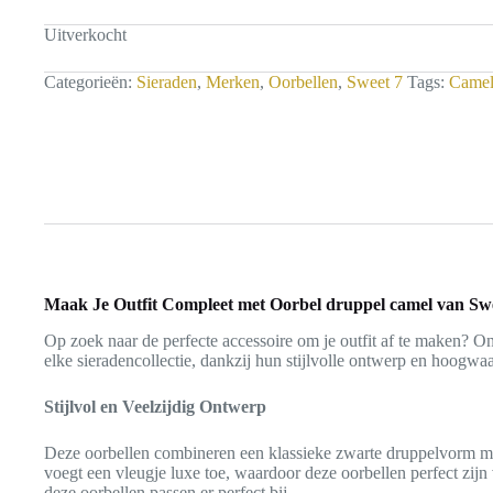
Uitverkocht
Categorieën:
Sieraden
,
Merken
,
Oorbellen
,
Sweet 7
Tags:
Came
Maak Je Outfit Compleet met Oorbel druppel camel van Sw
Op zoek naar de perfecte accessoire om je outfit af te maken? O
elke sieradencollectie, dankzij hun stijlvolle ontwerp en hoogwa
Stijlvol en Veelzijdig Ontwerp
Deze oorbellen combineren een klassieke zwarte druppelvorm met d
voegt een vleugje luxe toe, waardoor deze oorbellen perfect zijn
deze oorbellen passen er perfect bij.