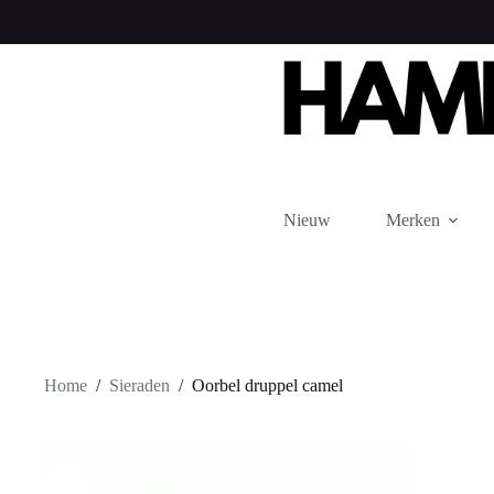
Ga
naar
de
inhoud
Nieuw
Merken
Home
/
Sieraden
/
Oorbel druppel camel