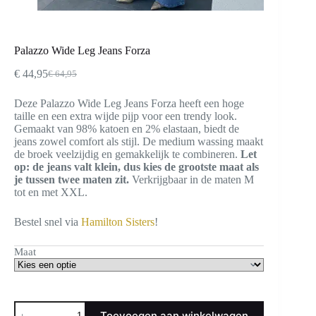
Palazzo Wide Leg Jeans Forza
€
44,95
€
64,95
Oorspronkelijke
Huidige
prijs
prijs
Deze Palazzo Wide Leg Jeans Forza heeft een hoge
was:
is:
taille en een extra wijde pijp voor een trendy look.
€ 64,95.
€ 44,95.
Gemaakt van 98% katoen en 2% elastaan, biedt de
jeans zowel comfort als stijl. De medium wassing maakt
de broek veelzijdig en gemakkelijk te combineren.
Let
op: de jeans valt klein, dus kies de grootste maat als
je tussen twee maten zit.
Verkrijgbaar in de maten M
tot en met XXL.
Bestel snel via
Hamilton Sisters
!
Maat
Palazzo
Toevoegen aan winkelwagen