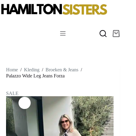
Ga
naar
de
inhoud
Winkelwag
Home
/
Kleding
/
Broeken & Jeans
/
Palazzo Wide Leg Jeans Forza
SALE