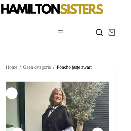
Ga
naar
de
inhoud
Winkelwag
Home
/
Geen categorie
/
Poncho jasje zwart