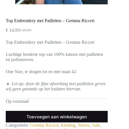
Top Embroidery met Pailletten – Gemma Ricceri
€
14,95
€
29,95
Oorspronkelijke
Huidige
prijs
prijs
Top Embroidery met Pailletten – Gemma Ricceri
was:
is:
€ 29,95.
€ 14,95.
Luchtige broderie top van 100% katoen met pailletten
en pofmouwen.
One Size, te dragen tot en met maat 42.
🔸
Let op: door de fijne afwerking met pailletten geven
wij geen garantie op het loslaten hiervan.
Op voorraad
Toevoegen aan winkelwagen
Categorieën:
Gemma Ricceri
,
Kleding
,
Nieuw
,
Sale
,