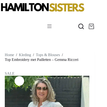
Ga
naar
de
inhoud
Winkelwag
Home
/
Kleding
/
Tops & Blouses
/
Top Embroidery met Pailletten – Gemma Ricceri
SALE