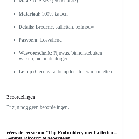
Maat:
One Size (t/m maat 42)
Materiaal:
100% katoen
Details:
Broderie, pailletten, pofmouw
Pasvorm:
Losvallend
Wasvoorschrift:
Fijnwas, binnenstebuiten
wassen, niet in de droger
Let op:
Geen garantie op loslaten van pailletten
Beoordelingen
Er zijn nog geen beoordelingen.
Wees de eerste om “Top Embroidery met Pailletten –
Gemma Ricceri” te beoordelen