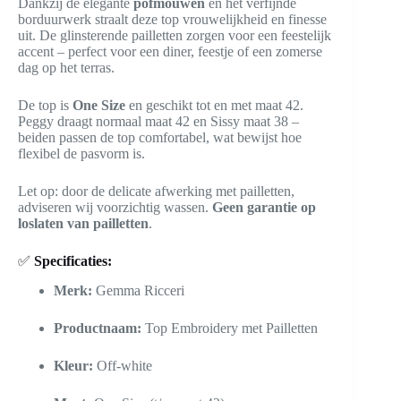
Dankzij de elegante
pofmouwen
en het verfijnde
borduurwerk straalt deze top vrouwelijkheid en finesse
uit. De glinsterende pailletten zorgen voor een feestelijk
accent – perfect voor een diner, feestje of een zomerse
dag op het terras.
De top is
One Size
en geschikt tot en met maat 42.
Peggy draagt normaal maat 42 en Sissy maat 38 –
beiden passen de top comfortabel, wat bewijst hoe
flexibel de pasvorm is.
Let op: door de delicate afwerking met pailletten,
adviseren wij voorzichtig wassen.
Geen garantie op
loslaten van pailletten
.
✅
Specificaties:
Merk:
Gemma Ricceri
Productnaam:
Top Embroidery met Pailletten
Kleur:
Off-white