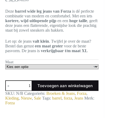
€
34,95
€
62,95
Oorspronkelijke
Huidige
prijs
prijs
Deze
barrel wide leg jeans van Forza
is dé perfecte
was:
is:
combinatie van modern en comfortabel. Met een iets
€ 62,95.
€ 34,95.
kortere, wijd uitlopende pijp
en een
hoge taille
, geeft
deze jeans een flatterende, eigentijdse look die prachtig
staat bij zowel sneakers als hakken.
Let op: de jeans
valt klein
. Twijfel je over de maat?
Bestel dan gerust
een maat groter
voor de beste
pasvorm. De jeans is
verkrijgbaar t/m maat XL
Maat
Barrel
Toevoegen aan winkelwagen
wide
leg
SKU:
N/B
Categorieën:
Broeken & Jeans
,
Forza
,
jeans
Kleding
,
Nieuw
,
Sale
Tags:
barrel
,
forza
,
Jeans
Merk:
aantal
Forza