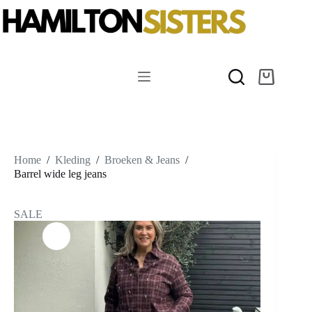
Ga
naar
de
inhoud
Winkelwag
Home
/
Kleding
/
Broeken & Jeans
/
Barrel wide leg jeans
SALE