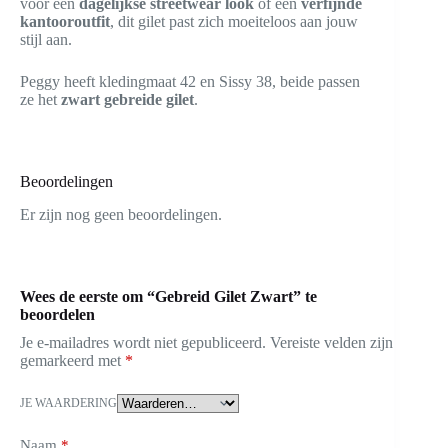
voor een
dagelijkse streetwear look
of een
verfijnde
kantooroutfit
, dit gilet past zich moeiteloos aan jouw
stijl aan.
Peggy heeft kledingmaat 42 en Sissy 38, beide passen
ze het
zwart gebreide gilet
.
Beoordelingen
Er zijn nog geen beoordelingen.
Wees de eerste om “Gebreid Gilet Zwart” te
beoordelen
Je e-mailadres wordt niet gepubliceerd.
Vereiste velden zijn
gemarkeerd met
*
JE WAARDERING
Naam
*