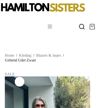
Ga
naar
de
inhoud
Winkelwag
Home
/
Kleding
/
Blazers & Jasjes
/
Gebreid Gilet Zwart
SALE