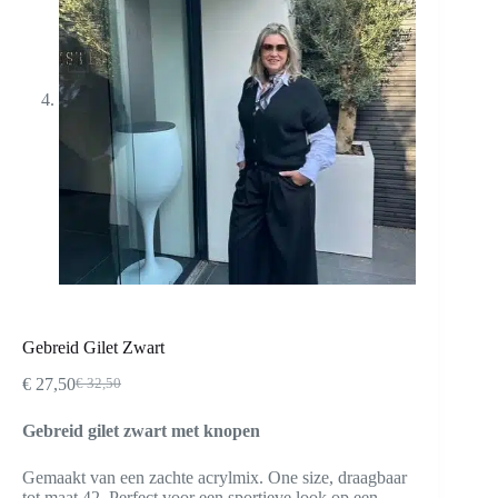
Gebreid Gilet Zwart
€
27,50
€
32,50
Oorspronkelijke
Huidige
prijs
prijs
Gebreid gilet zwart met knopen
was:
is:
€ 32,50.
€ 27,50.
Gemaakt van een zachte acrylmix. One size, draagbaar
tot maat 42. Perfect voor een sportieve look op een