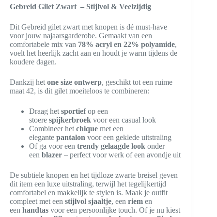
Gebreid Gilet Zwart – Stijlvol & Veelzijdig
Dit Gebreid gilet zwart met knopen is dé must-have
voor jouw najaarsgarderobe. Gemaakt van een
comfortabele mix van
78% acryl en 22% polyamide
,
voelt het heerlijk zacht aan en houdt je warm tijdens de
koudere dagen.
Dankzij het
one size ontwerp
, geschikt tot een ruime
maat 42, is dit gilet moeiteloos te combineren:
Draag het
sportief
op een
stoere
spijkerbroek
voor een casual look
Combineer het
chique
met een
elegante
pantalon
voor een geklede uitstraling
Of ga voor een
trendy gelaagde look
onder
een
blazer
– perfect voor werk of een avondje uit
De subtiele knopen en het tijdloze zwarte breisel geven
dit item een luxe uitstraling, terwijl het tegelijkertijd
comfortabel en makkelijk te stylen is. Maak je outfit
compleet met een
stijlvol sjaaltje
, een
riem
en
een
handtas
voor een persoonlijke touch. Of je nu kiest